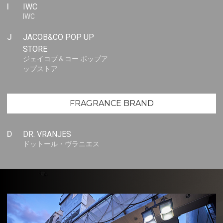
I
IWC
IWC
J
JACOB&CO POP UP
STORE
ジェイコブ＆コー ポップア
ップストア
FRAGRANCE BRAND
D
DR. VRANJES
ドットール・ヴラニエス