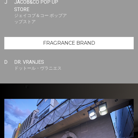
J
JACOB&CO POP UP
STORE
ジェイコブ＆コー ポップア
ップストア
FRAGRANCE BRAND
D
DR. VRANJES
ドットール・ヴラニエス