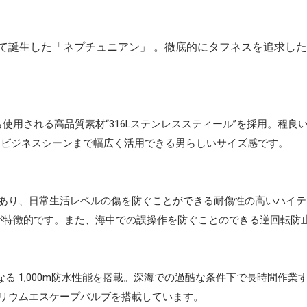
て誕生した「ネプチュニアン」 。徹底的にタフネスを追求し
使用される高品質素材“316Lステンレススティール”を採用。程
らビジネスシーンまで幅広く活用できる男らしいサイズ感です。
があり、日常生活レベルの傷を防ぐことができる耐傷性の高いハイ
が特徴的です。また、海中での誤操作を防ぐことのできる逆回転防
なる 1,000m防水性能を搭載。深海での過酷な条件下で長時間作
ヘリウムエスケープバルブを搭載しています。