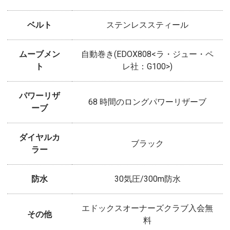
ベルト
ステンレススティール
ムーブメン
自動巻き(EDOX808<ラ・ジュー・ペ
ト
レ社：G100>)
パワーリザ
68 時間のロングパワーリザーブ
ーブ
ダイヤルカ
ブラック
ラー
防水
30気圧/300m防水
エドックスオーナーズクラブ入会無
その他
料