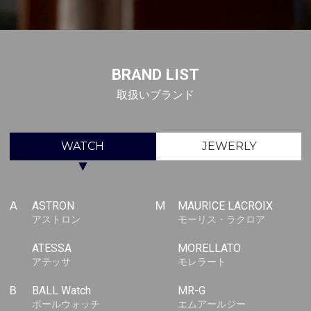
BRAND LIST
取扱いブランド
WATCH
JEWERLY
▼
A
ASTRON
M
MAURICE LACROIX
アストロン
モーリス・ラクロア
ATESSA
MORELLATO
アテッサ
モレラート
B
BALL Watch
MR-G
ボールウォッチ
エムアールジー