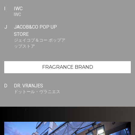
I
IWC
IWC
J
JACOB&CO POP UP
STORE
ジェイコブ＆コー ポップア
ップストア
FRAGRANCE BRAND
D
DR. VRANJES
ドットール・ヴラニエス