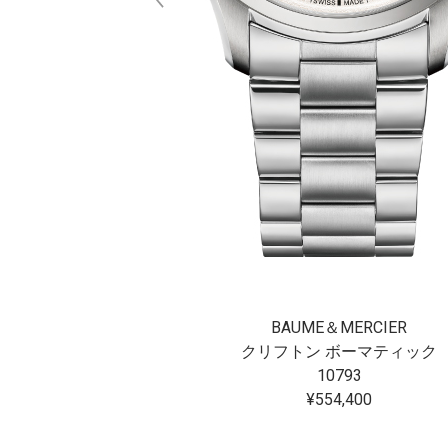
MERCIER
BAUME＆MERCIER
リビエラ オートマティック スケルトン 42mm
クリフトン ボーマティック
0721
10793
9,600
¥554,400