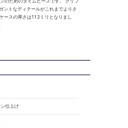
ンのためのタイムピースです。 クリフ
レガントなディテールがこれまでよりさ
ースの厚さは11.2ミリとなりまし
。
テン仕上げ
ー