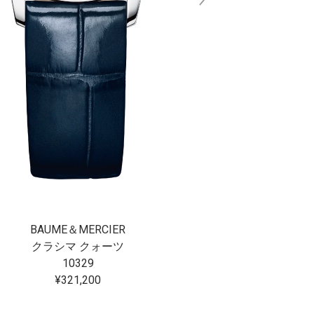
BAUME＆MERCIER
BAUME＆
クラシマ クォーツ
リビエラ オートマテ
10329
10
¥321,200
¥497