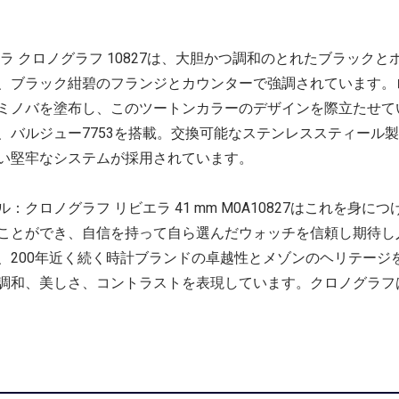
エラ クロノグラフ 10827は、大胆かつ調和のとれたブラック
、ブラック紺碧のフランジとカウンターで強調されています。
ミノバを塗布し、このツートンカラーのデザインを際立たせてい
、バルジュー7753を搭載。交換可能なステンレススティール
い堅牢なシステムが採用されています。
クロノグラフ リビエラ 41 mm M0A10827はこれを身
ことができ、自信を持って自ら選んだウォッチを信頼し期待し
200年近く続く時計ブランドの卓越性とメゾンのヘリテージを
調和、美しさ、コントラストを表現しています。クロノグラフ