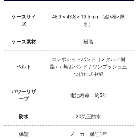
ケースサイ
48.9 × 43.8 × 13.5 mm（縦×横×厚
ズ
さ）
ケース素材
樹脂
コンポジットバンド（メタル／樹
ベルト
脂）/ 無垢バンド / ワンプッシュ三
つ折れ式中留
パワーリザ
電池寿命：約5年
ーブ
防水
20気圧防水
保証
メーカー保証1年