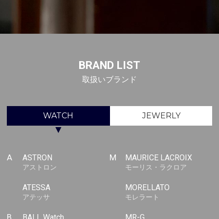
BRAND LIST
取扱いブランド
WATCH
JEWERLY
▼
A
ASTRON
M
MAURICE LACROIX
アストロン
モーリス・ラクロア
ATESSA
MORELLATO
アテッサ
モレラート
B
BALL Watch
MR-G