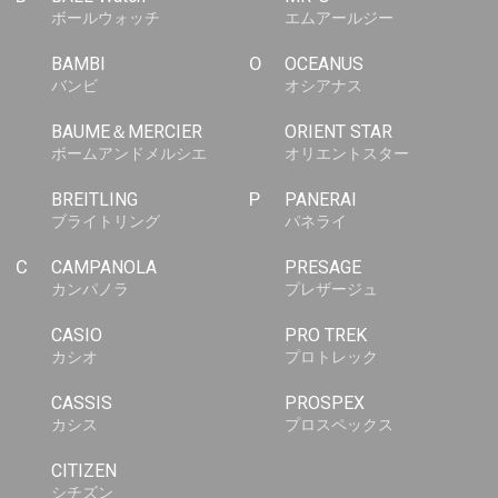
ボールウォッチ
エムアールジー
BAMBI
O
OCEANUS
バンビ
オシアナス
BAUME＆MERCIER
ORIENT STAR
ボームアンドメルシエ
オリエントスター
BREITLING
P
PANERAI
ブライトリング
パネライ
C
CAMPANOLA
PRESAGE
カンパノラ
プレザージュ
CASIO
PRO TREK
カシオ
プロトレック
CASSIS
PROSPEX
カシス
プロスペックス
CITIZEN
シチズン