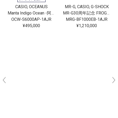
CASIO, OCEANUS
MR-G, CASIO, G-SHOCK
Manta Indigo Ocean -阿波藍-
MR-G30周年記念 FROGMAN[完売]
OCW-S6000AP-1AJR
MRG-BF1000EB-1AJR
¥495,000
¥1,210,000