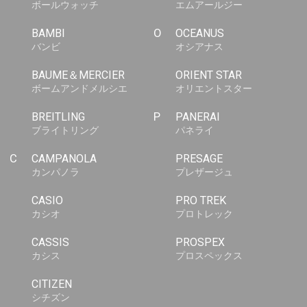
ボールウォッチ
エムアールジー
BAMBI
O
OCEANUS
バンビ
オシアナス
BAUME＆MERCIER
ORIENT STAR
ボームアンドメルシエ
オリエントスター
BREITLING
P
PANERAI
ブライトリング
パネライ
C
CAMPANOLA
PRESAGE
カンパノラ
プレザージュ
CASIO
PRO TREK
カシオ
プロトレック
CASSIS
PROSPEX
カシス
プロスペックス
CITIZEN
シチズン