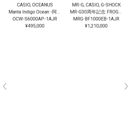
CASIO, OCEANUS
MR-G, CASIO, G-SHOCK
Manta Indigo Ocean -阿波藍-
MR-G30周年記念 FROGMAN[完売]
OCW-S6000AP-1AJR
MRG-BF1000EB-1AJR
¥495,000
¥1,210,000