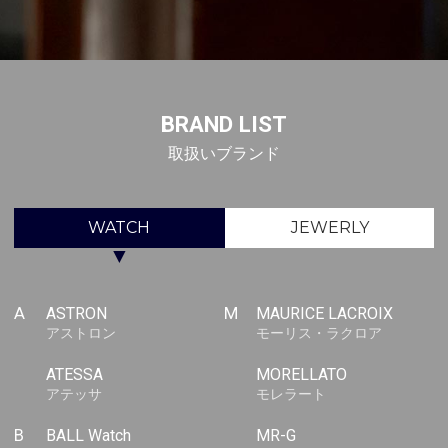
BRAND LIST
取扱いブランド
WATCH
JEWERLY
▼
A
ASTRON
M
MAURICE LACROIX
アストロン
モーリス・ラクロア
ATESSA
MORELLATO
アテッサ
モレラート
B
BALL Watch
MR-G