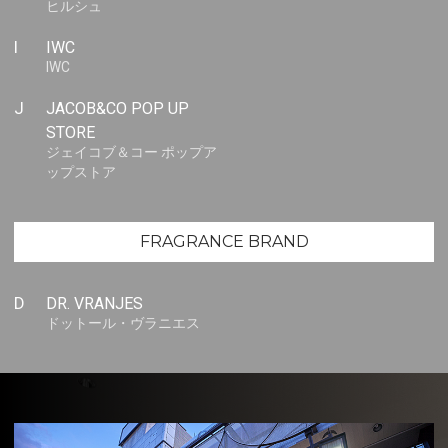
ヒルシュ
I
IWC
IWC
J
JACOB&CO POP UP
STORE
ジェイコブ＆コー ポップア
ップストア
FRAGRANCE BRAND
D
DR. VRANJES
ドットール・ヴラニエス