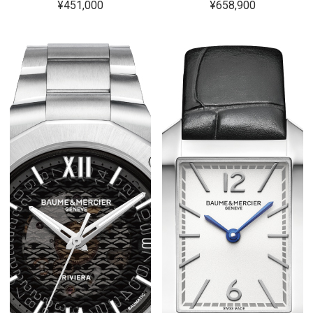
¥451,000
¥658,900