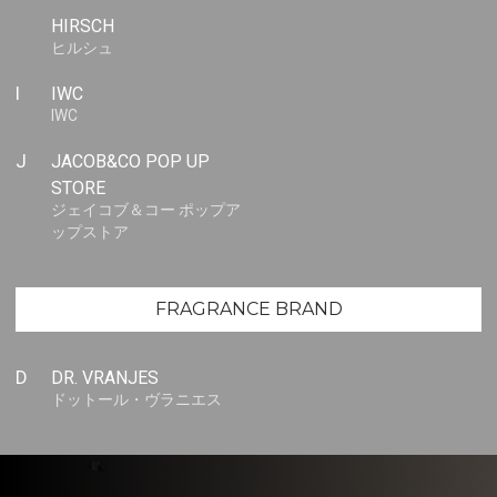
HIRSCH
ヒルシュ
I
IWC
IWC
J
JACOB&CO POP UP
STORE
ジェイコブ＆コー ポップア
ップストア
FRAGRANCE BRAND
D
DR. VRANJES
ドットール・ヴラニエス