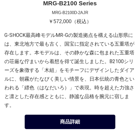
MRG-B2100 Series
MRG-B2100D-2AJR
￥572,000（税込）
G-SHOCK最高峰モデルMR-Gの製造拠点を構える山形県に
は、東北地方で最も古く、国宝に指定されている五重塔が
存在します。本モデルは、その静かな森に包まれた五重塔
の荘厳な佇まいから着想を得て誕生しました。B2100シリ
ーズを象徴する「木組」をモチーフにデザインしたダイア
ルに、朝霧がたなびく美しい情景を、日本伝統の青色とい
われる「縹色（はなだいろ）」で表現。時を超えた力強さ
と凛とした存在感とともに、静謐な品格を腕元に宿しま
す。
商品詳細