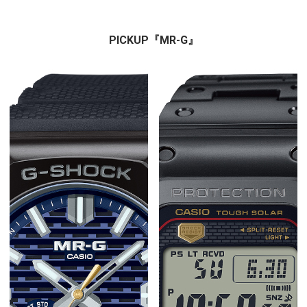
PICKUP『MR-G』