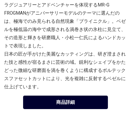
ラグジュアリーとアドベンチャーを体現するMR-G
FROGMANがアニバーサリーモデルのテーマに選んだの
は、極海でのみ見られる自然現象「ブライニクル」。ベゼ
ルを極低温の海中で成形される渦巻き状の氷柱に見立て、
その造形と輝きを研磨職人・小松一仁氏によるハンドカッ
トで表現しました。
日本の匠が手がけた美麗なカッティングは、研ぎ澄まされ
た技と感性が宿るまさに芸術の域。鋭利なシェイプをかた
どった微細な研磨面を渦を巻くように構成するボルテック
スファセットカットにより、光を複雑に反射するベゼルに
仕上げています。
商品詳細