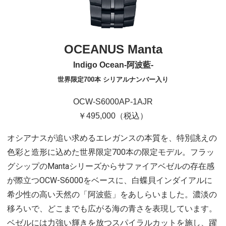
OCEANUS Manta
Indigo Ocean-阿波藍-
世界限定700本 シリアルナンバー入り
OCW-S6000AP-1AJR
￥495,000（税込）
オシアナスが追い求めるエレガンスの本質を、特別誂えの
色彩と造形に込めた世界限定700本の限定モデル。フラッ
グシップのMantaシリーズからサファイアベゼルの存在感
が際立つOCW-S6000をベースに、白蝶貝インダイアルに
希少性の高い天然の「阿波藍」をあしらいました。濃淡の
移ろいで、どこまでも広がる海の青さを表現しています。
ベゼルには力強い輝きを放つスパイラルカットを施し、躍