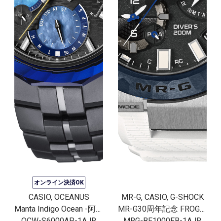
オンライン決済OK
CASIO, OCEANUS
MR-G, CASIO, G-SHOCK
Manta Indigo Ocean -阿波藍-
MR-G30周年記念 FROGMAN[完売]
OCW-S6000AP-1AJR
MRG-BF1000EB-1AJR