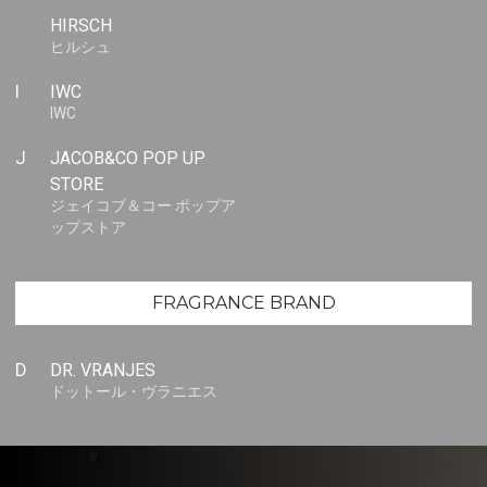
HIRSCH
ヒルシュ
I
IWC
IWC
J
JACOB&CO POP UP
STORE
ジェイコブ＆コー ポップア
ップストア
FRAGRANCE BRAND
D
DR. VRANJES
ドットール・ヴラニエス