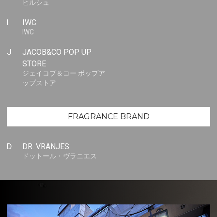
ヒルシュ
I
IWC
IWC
J
JACOB&CO POP UP
STORE
ジェイコブ＆コー ポップア
ップストア
FRAGRANCE BRAND
D
DR. VRANJES
ドットール・ヴラニエス