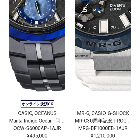
オンライン決済OK
CASIO, OCEANUS
MR-G, CASIO, G-SHOCK
Manta Indigo Ocean -阿波藍-
MR-G30周年記念 FROGMAN[完売]
OCW-S6000AP-1AJR
MRG-BF1000EB-1AJR
¥495,000
¥1,210,000