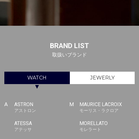
BRAND LIST
取扱いブランド
WATCH
JEWERLY
▼
A
ASTRON
M
MAURICE LACROIX
アストロン
モーリス・ラクロア
ATESSA
MORELLATO
アテッサ
モレラート