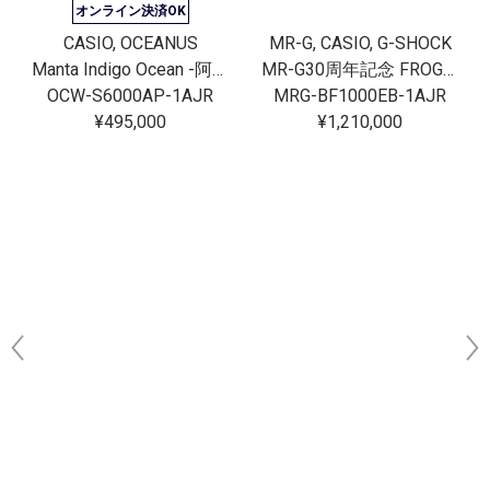
オンライン決済OK
CASIO, OCEANUS
MR-G, CASIO, G-SHOCK
Manta Indigo Ocean -阿波藍-
MR-G30周年記念 FROGMAN[完売]
OCW-S6000AP-1AJR
MRG-BF1000EB-1AJR
¥495,000
¥1,210,000