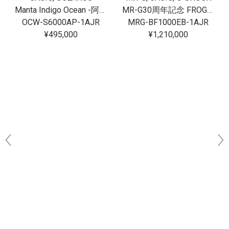
Manta Indigo Ocean -阿波藍-
MR-G30周年記念 FROGMAN[完売]
OCW-S6000AP-1AJR
MRG-BF1000EB-1AJR
¥495,000
¥1,210,000