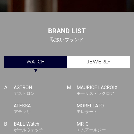
BRAND LIST
取扱いブランド
WATCH
JEWERLY
▼
A
ASTRON
M
MAURICE LACROIX
アストロン
モーリス・ラクロア
ATESSA
MORELLATO
アテッサ
モレラート
B
BALL Watch
MR-G
ボールウォッチ
エムアールジー