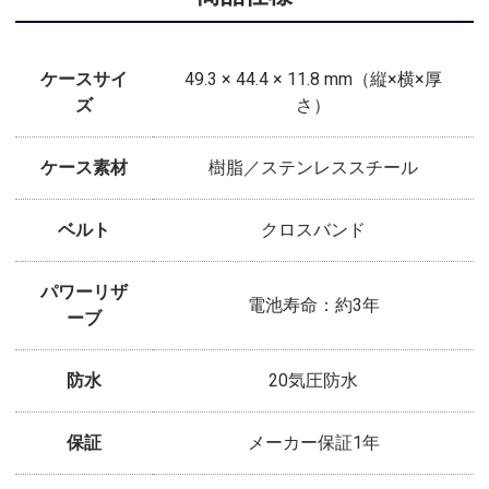
ケースサイ
49.3 × 44.4 × 11.8 mm（縦×横×厚
ズ
さ）
ケース素材
樹脂／ステンレススチール
ベルト
クロスバンド
パワーリザ
電池寿命：約3年
ーブ
防水
20気圧防水
保証
メーカー保証1年