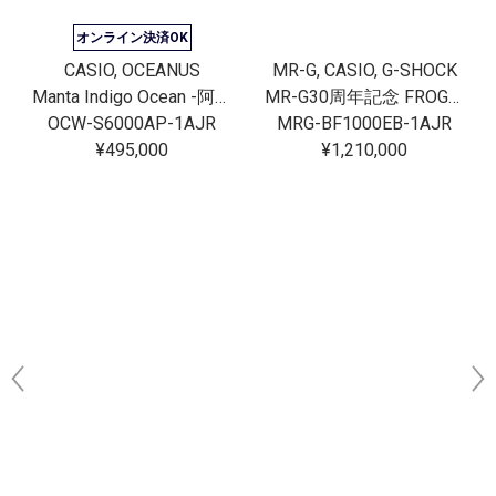
オンライン決済OK
CASIO, OCEANUS
MR-G, CASIO, G-SHOCK
Manta Indigo Ocean -阿波藍-
MR-G30周年記念 FROGMAN[完売]
OCW-S6000AP-1AJR
MRG-BF1000EB-1AJR
¥495,000
¥1,210,000