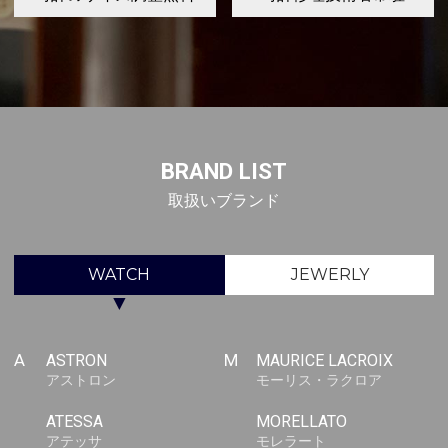
BRAND LIST
取扱いブランド
WATCH
JEWERLY
▼
A
ASTRON
M
MAURICE LACROIX
アストロン
モーリス・ラクロア
ATESSA
MORELLATO
アテッサ
モレラート