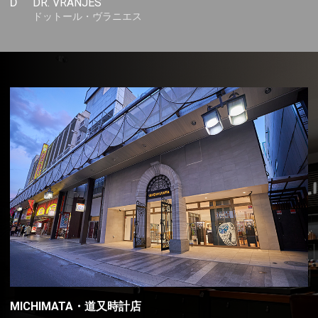
D
DR. VRANJES
ドットール・ヴラニエス
MICHIMATA・道又時計店