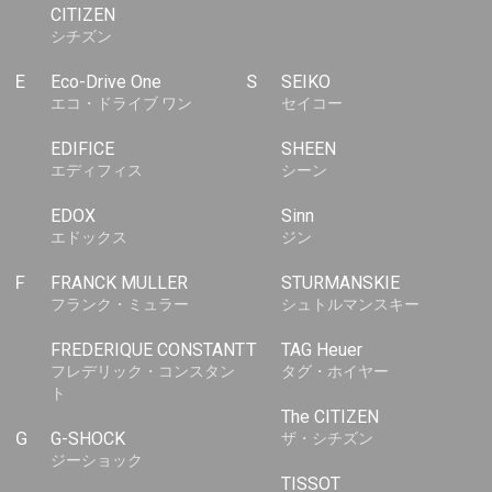
CITIZEN
シチズン
E
Eco-Drive One
S
SEIKO
エコ・ドライブ ワン
セイコー
EDIFICE
SHEEN
エディフィス
シーン
EDOX
Sinn
エドックス
ジン
F
FRANCK MULLER
STURMANSKIE
フランク・ミュラー
シュトルマンスキー
FREDERIQUE CONSTANT
T
TAG Heuer
フレデリック・コンスタン
タグ・ホイヤー
ト
The CITIZEN
G
G-SHOCK
ザ・シチズン
ジーショック
TISSOT