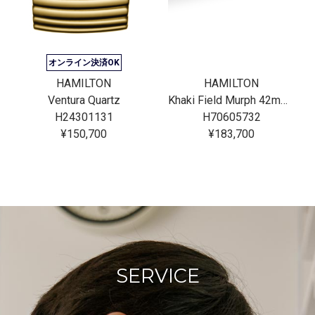
オンライン決済OK
HAMILTON
HAMILTON
Ventura Quartz
Khaki Field Murph 42mm Bracelet Bundle
H24301131
H70605732
¥150,700
¥183,700
SERVICE