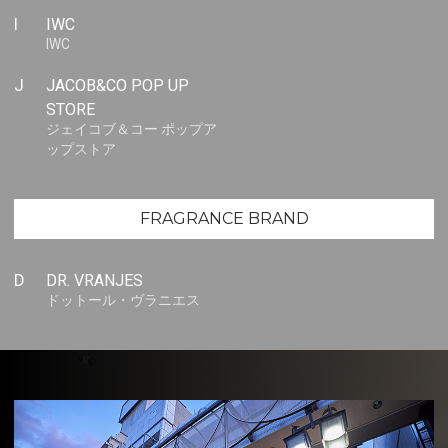
I
IWC
IWC
J
JACOB&CO POP UP
STORE
ジェイコブ＆コー ポップア
ップストア
FRAGRANCE BRAND
D
DR. VRANJES
ドットール・ヴラニエス