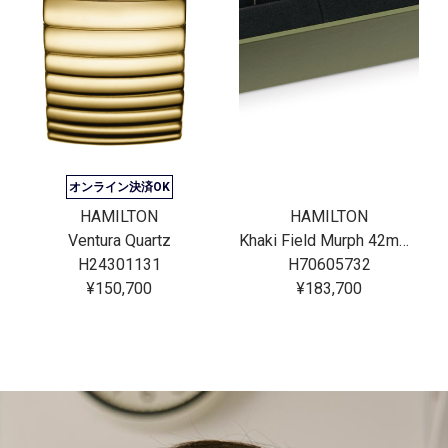
オンライン決済OK
HAMILTON
HAMILTON
Ventura Quartz
Khaki Field Murph 42mm Bracelet Bundle
H24301131
H70605732
¥150,700
¥183,700