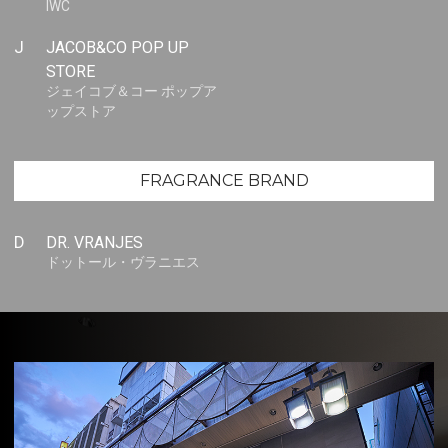
IWC
J
JACOB&CO POP UP
STORE
ジェイコブ＆コー ポップア
ップストア
FRAGRANCE BRAND
D
DR. VRANJES
ドットール・ヴラニエス