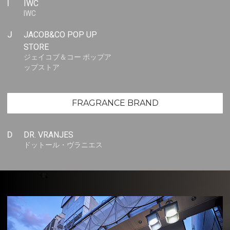
I
IWC
IWC
J
JACOB&CO POP UP
STORE
ジェイコブ＆コー ポップア
ップストア
FRAGRANCE BRAND
D
DR. VRANJES
ドットール・ヴラニエス