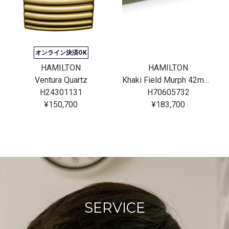
オンライン決済OK
HAMILTON
HAMILTON
Ventura Quartz
Khaki Field Murph 42mm Bracelet Bundle
H24301131
H70605732
¥150,700
¥183,700
SERVICE