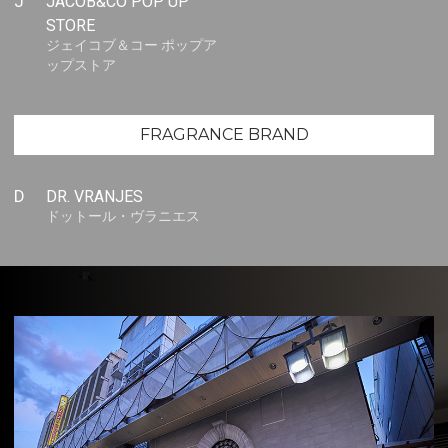
J
JACOB&CO POP UP
STORE
ジェイコブ＆コー ポップア
ップストア
FRAGRANCE BRAND
D
DR. VRANJES
ドットール・ヴラニエス