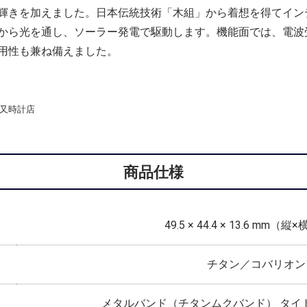
輝きを加えました。日本伝統技術「木組」から着想を得てイン
ら光を通し、ソーラー発電で駆動します。機能面では、電波受信機能
用性も兼ね備えました。
道又時計店
商品仕様
49.5 × 44.4 × 13.6 mm（
チタン／コバリオン
メタルバンド（チタンムクバンド） タイ