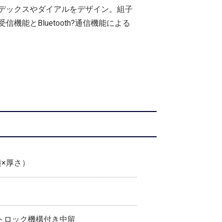
デックスやダイアルをデザイン。組子
とBluetooth?通信機能による
縦×横×厚さ）
トロック機構付き中留