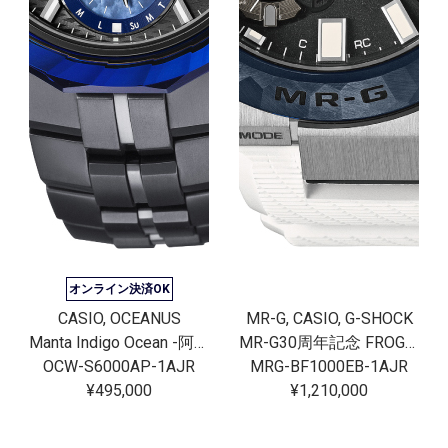
オンライン決済OK
CASIO, OCEANUS
MR-G, CASIO, G-SHOCK
Manta Indigo Ocean -阿波藍-
MR-G30周年記念 FROGMAN[完売]
OCW-S6000AP-1AJR
MRG-BF1000EB-1AJR
¥495,000
¥1,210,000