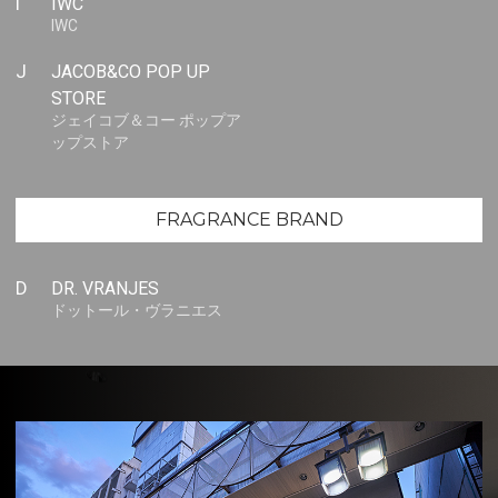
I
IWC
IWC
J
JACOB&CO POP UP
STORE
ジェイコブ＆コー ポップア
ップストア
FRAGRANCE BRAND
D
DR. VRANJES
ドットール・ヴラニエス