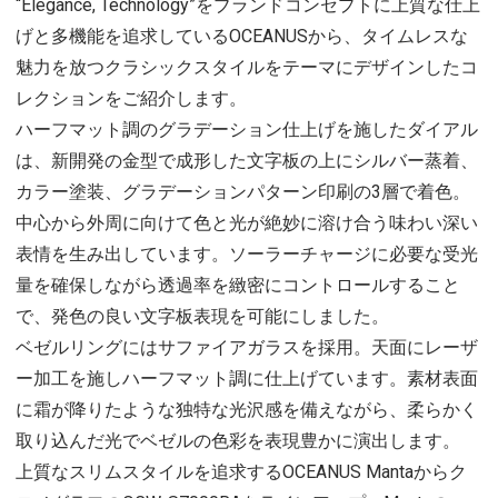
“Elegance, Technology”をブランドコンセプトに上質な仕上
げと多機能を追求しているOCEANUSから、タイムレスな
魅力を放つクラシックスタイルをテーマにデザインしたコ
レクションをご紹介します。
ハーフマット調のグラデーション仕上げを施したダイアル
は、新開発の金型で成形した文字板の上にシルバー蒸着、
カラー塗装、グラデーションパターン印刷の3層で着色。
中心から外周に向けて色と光が絶妙に溶け合う味わい深い
表情を生み出しています。ソーラーチャージに必要な受光
量を確保しながら透過率を緻密にコントロールすること
で、発色の良い文字板表現を可能にしました。
ベゼルリングにはサファイアガラスを採用。天面にレーザ
ー加工を施しハーフマット調に仕上げています。素材表面
に霜が降りたような独特な光沢感を備えながら、柔らかく
取り込んだ光でベゼルの色彩を表現豊かに演出します。
上質なスリムスタイルを追求するOCEANUS Mantaからク