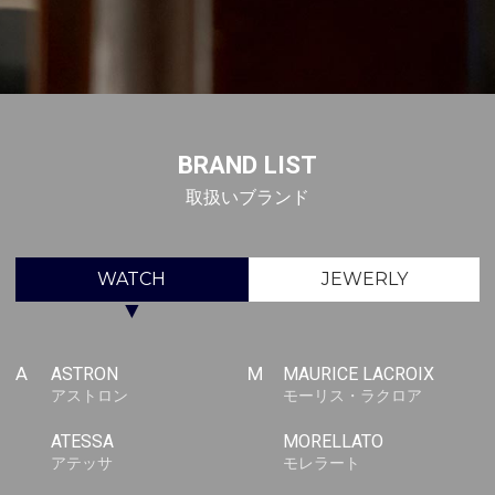
BRAND LIST
取扱いブランド
WATCH
JEWERLY
▼
A
ASTRON
M
MAURICE LACROIX
アストロン
モーリス・ラクロア
ATESSA
MORELLATO
アテッサ
モレラート