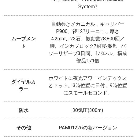
System?
自動巻きメカニカル、キャリバー
P.900、径12?リーニュ、厚さ
ムーブメン
4.2mm、23石、振動数28,800回／
ト
時、インカブロック?耐震機構、パ
ワーリザーブ3日間、1バレル、構成
部品171個
ホワイトに夜光アワーインデックス
ダイヤルカ
とドット。3時位置に日付、9時位置
ラー
にスモールセコンド。
防水
30気圧(300m)
その他
PAM01226の新バージョン