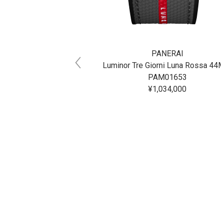
NERAI
PANERAI
 Due 38MM
Luminor Tre Giorni Luna Rossa 4
01550
PAM01653
00,000
¥1,034,000