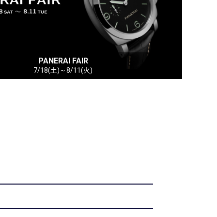
PANERAI FAIR
7/18(土)～8/11(火)