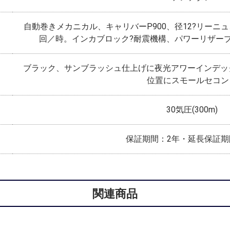
自動巻きメカニカル、キャリバーP900、径12?リーニュ、厚
回／時。インカブロック?耐震機構、パワーリザーブ
ブラック、サンブラッシュ仕上げに夜光アワーインデッ
位置にスモールセコン
30気圧(300m)
保証期間：2年・延長保証期
関連商品