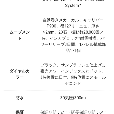
System?
自動巻きメカニカル、キャリバー
P900、径12?リーニュ、厚さ
ムーブメン
4.2mm、23石、振動数28,800回／
ト
時。インカブロック?耐震機構、パ
ワーリザーブ3日間、1バレル構成部
品171個
ブラック、サンブラッシュ仕上げに
ダイヤルカ
夜光アワーインデックスとドット。
ラー
3時位置に日付、9時位置にスモール
セコンド
防水
30気圧(300m)
保証
保証期間：2年・延長保証期間：6年