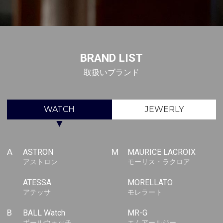
BRAND LIST
取扱いブランド
WATCH
JEWERLY
▼
A
ASTRON
M
MAURICE LACROIX
アストロン
モーリス・ラクロア
ATESSA
MORELLATO
アテッサ
モレラート
B
BALL Watch
MR-G
ボールウォッチ
エムアールジー