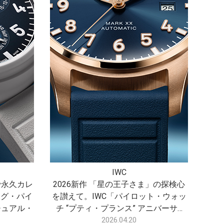
IWC
®”で永久カレ
2026新作 「星の王子さま」の探検心
ッグ・パイ
を讃えて。IWC「パイロット・ウォッ
チュアル・
チ “プティ・プランス” アニバーサ…
2026.04.20