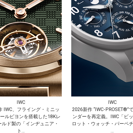
IWC
IWC
新作 IWC、フライング・ミニッ
2026新作 “IWC-PROSET
ールビヨンを搭載した18Kレ
ンダーを再定義。IWC「ビ
ールド製の「インヂュニア・
ロット・ウォッチ・パーペ
ト…
…