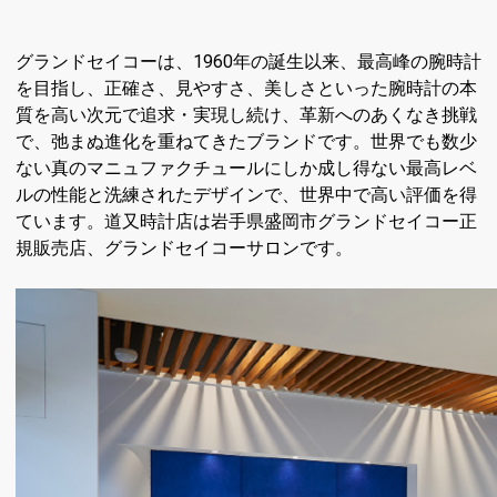
グランドセイコーは、
1960
年の誕生以来、
最高峰の腕時計
を目指し、正確さ、見やすさ、
美しさといった腕時計の本
質を高い次元で追求・実現し続け、
革新へのあくなき挑戦
で、弛まぬ進化を重ねてきたブランドです。
世界でも数少
ない真のマニュファクチュールにしか成し得ない最高
レベ
ルの性能と洗練されたデザインで、
世界中で高い評価を得
ています。道又時計店は岩手県盛岡市グランドセイコー正
規販売店、グランドセイコーサロンです。