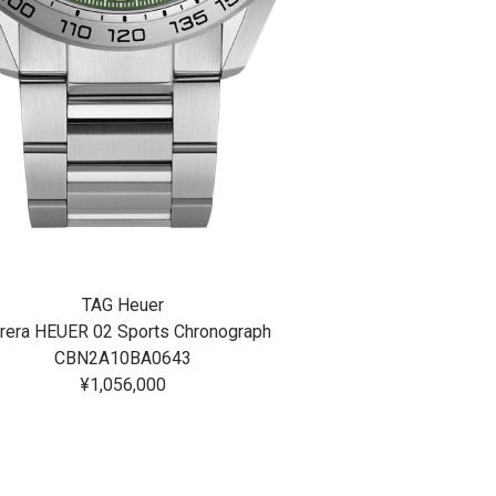
TAG Heuer
TAG 
rera HEUER 02 Sports Chronograph
CARRERA C
CBN2A10BA0643
CBN2012
¥1,056,000
¥913