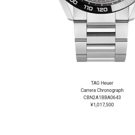
 Heuer
TAG Heuer
AQUARACER PROFESSIONAL 200 SOLARGRAPH
Carrera Chronograph
13BA0000
CBN2A1BBA0643
6,000
¥1,017,500