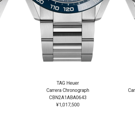
TAG Heuer
Carrera Chronograph
Car
CBN2A1ABA0643
¥1,017,500