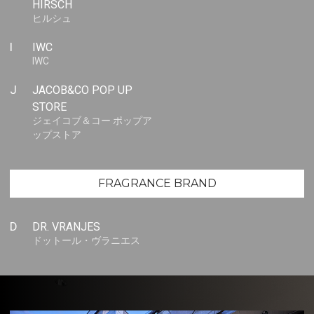
HIRSCH
ヒルシュ
I
IWC
IWC
J
JACOB&CO POP UP
STORE
ジェイコブ＆コー ポップア
ップストア
FRAGRANCE BRAND
D
DR. VRANJES
ドットール・ヴラニエス