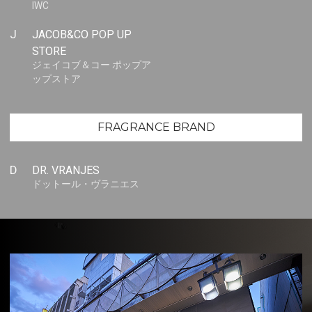
IWC
J
JACOB&CO POP UP
STORE
ジェイコブ＆コー ポップア
ップストア
FRAGRANCE BRAND
D
DR. VRANJES
ドットール・ヴラニエス