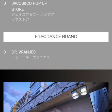
J
JACOB&CO POP UP
STORE
ジェイコブ＆コー ポップア
ップストア
FRAGRANCE BRAND
D
DR. VRANJES
ドットール・ヴラニエス