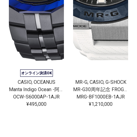
オンライン決済OK
CASIO, OCEANUS
MR-G, CASIO, G-SHOCK
Manta Indigo Ocean -阿波藍-
MR-G30周年記念 FROGMAN[完売]
OCW-S6000AP-1AJR
MRG-BF1000EB-1AJR
¥495,000
¥1,210,000