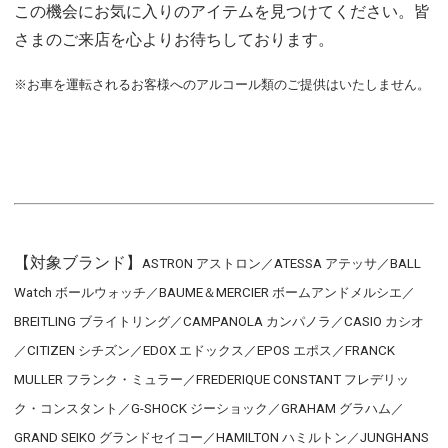
この機会にお気に入りのアイテムを見つけてください。皆
さまのご来店を心よりお待ちしております。
※お車を運転されるお客様へのアルコール類のご提供はいたしません。
【対象ブランド】
ASTRON アストロン／ATESSA アテッサ／BALL
Watch ボールウォッチ／BAUME＆MERCIER ボームアンドメルシエ／
BREITLING ブライトリング／CAMPANOLA カンパノラ／CASIO カシオ
／CITIZEN シチズン／EDOX エドックス／EPOS エポス／FRANCK
MULLER フランク・ミュラー／FREDERIQUE CONSTANT フレデリッ
ク・コンスタント／G-SHOCK ジーショック／GRAHAM グラハム／
GRAND SEIKO グランドセイコー／HAMILTON ハミルトン／JUNGHANS