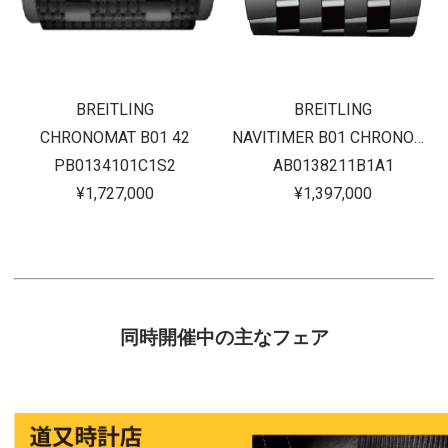
BREITLING
BREITLING
CHRONOMAT B01 42
NAVITIMER B01 CHRONOGRAPH 43
PB0134101C1S2
AB0138211B1A1
¥1,727,000
¥1,397,000
同時開催中の主なフェア