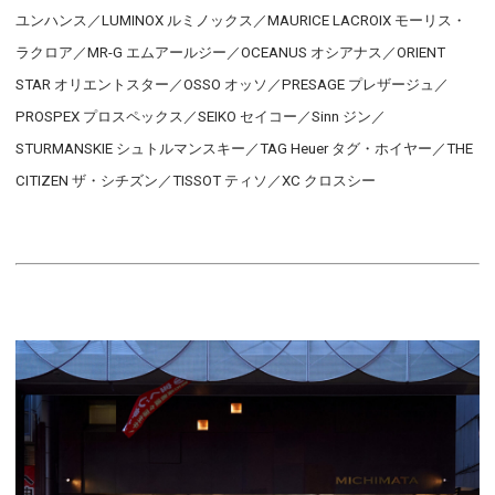
ユンハンス／LUMINOX ルミノックス／MAURICE LACROIX モーリス・
ラクロア／MR-G エムアールジー／OCEANUS オシアナス／ORIENT
STAR オリエントスター／OSSO オッソ／PRESAGE プレザージュ／
PROSPEX プロスペックス／SEIKO セイコー／Sinn ジン／
STURMANSKIE シュトルマンスキー／TAG Heuer タグ・ホイヤー／THE
CITIZEN ザ・シチズン／TISSOT ティソ／XC クロスシー