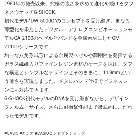
1983年の発売以来、究極の強さを求めて進化を続けるタフ
ネスウオッチG-SHOCK。
初代モデル“DW-5000C”のコンセプトを受け継ぎ、更なる
薄型化を果たしたデジタル・アナログコンビネーションモ
デルGA-2100のベゼルとバンドを金属素材にしたGM-
2110Dシリーズです。
均一な八角形成形による金属製ベゼルや高剛性を発揮する
ガラス繊維入りファインレジン素材のケースを採用。タフ
な構造とシンプルなデザインはそのままに、11.8mmとい
う薄さを実現しました。メタルバンド仕様でビジネスシー
ンにも対応できます。
G-SHOCK初代モデルのDNAを受け継ぎながら、デザイン、
フォルム、サイズ、さらに耐衝撃性能まで徹底的にこだわ
ったモデルです。
#CASIO #カシオ #CASIOコンセプトショップ