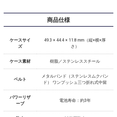
商品仕様
ケースサイ
49.3 × 44.4 × 11.8 mm（縦×横×厚
ズ
さ）
ケース素材
樹脂／ステンレススチール
メタルバンド（ステンレスムクバン
ベルト
ド） ワンプッシュ三つ折れ式中留
パワーリザ
電池寿命：約3年
ーブ