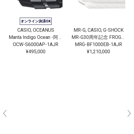
オンライン決済OK
CASIO, OCEANUS
MR-G, CASIO, G-SHOCK
Manta Indigo Ocean -阿波藍-
MR-G30周年記念 FROGMAN[完売]
OCW-S6000AP-1AJR
MRG-BF1000EB-1AJR
¥495,000
¥1,210,000