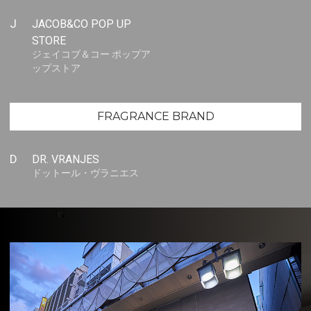
J
JACOB&CO POP UP
STORE
ジェイコブ＆コー ポップア
ップストア
FRAGRANCE BRAND
D
DR. VRANJES
ドットール・ヴラニエス