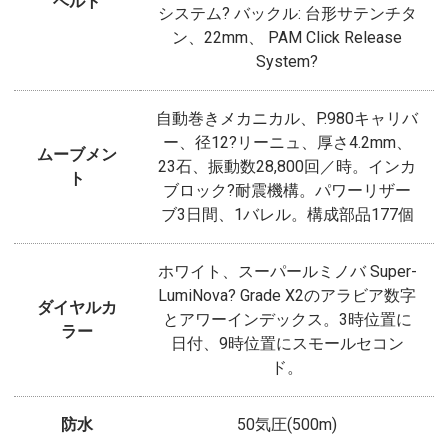
ベルト
システム? バックル: 台形サテンチタ
ン、22mm、 PAM Click Release
System?
自動巻きメカニカル、P.980キャリバ
ー、径12?リーニュ、厚さ4.2mm、
ムーブメン
23石、振動数28,800回／時。インカ
ト
ブロック?耐震機構。パワーリザー
ブ3日間、1バレル。構成部品177個
ホワイト、スーパールミノバ Super-
LumiNova? Grade X2のアラビア数字
ダイヤルカ
とアワーインデックス。3時位置に
ラー
日付、9時位置にスモールセコン
ド。
防水
50気圧(500m)