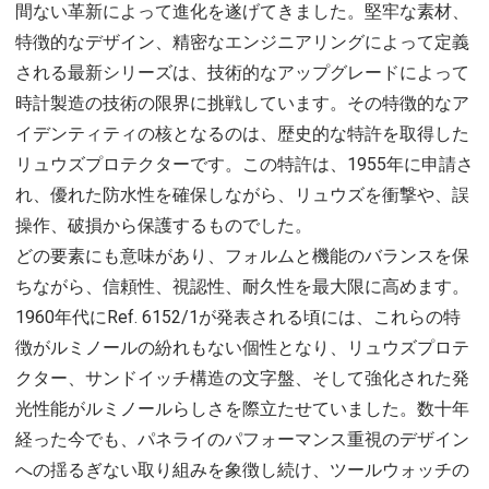
間ない革新によって進化を遂げてきました。堅牢な素材、
特徴的なデザイン、精密なエンジニアリングによって定義
される最新シリーズは、技術的なアップグレードによって
時計製造の技術の限界に挑戦しています。その特徴的なア
イデンティティの核となるのは、歴史的な特許を取得した
リュウズプロテクターです。この特許は、1955年に申請さ
れ、優れた防水性を確保しながら、リュウズを衝撃や、誤
操作、破損から保護するものでした。
どの要素にも意味があり、フォルムと機能のバランスを保
ちながら、信頼性、視認性、耐久性を最大限に高めます。
1960年代にRef. 6152/1が発表される頃には、これらの特
徴がルミノールの紛れもない個性となり、リュウズプロテ
クター、サンドイッチ構造の文字盤、そして強化された発
光性能がルミノールらしさを際立たせていました。数十年
経った今でも、パネライのパフォーマンス重視のデザイン
への揺るぎない取り組みを象徴し続け、ツールウォッチの