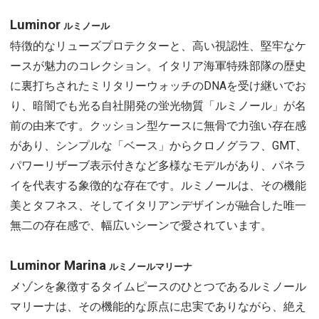
Luminor
ルミノール
特徴的なリューズプロテクターと、高い視認性、堅牢なケ
ースが魅力のコレクション。イタリア海軍特殊部隊の歴史
に裏打ちされたミリタリーウォッチのDNAを受け継いでお
り、暗闇でも光る自社開発の蛍光物質「ルミノール」が名
前の由来です。クッション型ケースに無骨で力強い存在感
があり、シンプルな「ベース」からクロノグラフ、GMT、
パワーリザーブ表示付きなど多様なモデルがあり、パネラ
イを代表する象徴的な存在です。ルミノールは、その機能
美とタフネス、そしてイタリアンデザインが融合した唯一
無二の存在感で、幅広いシーンで愛されています。
Luminor Marina
ルミノールマリーナ
メゾンを象徴するタイムピースのひとつであるルミノール
マリーナは、その機能的な原点に忠実でありながら、絶え