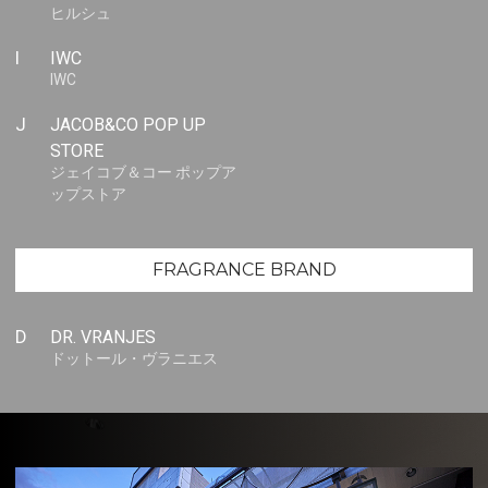
ヒルシュ
I
IWC
IWC
J
JACOB&CO POP UP
STORE
ジェイコブ＆コー ポップア
ップストア
FRAGRANCE BRAND
D
DR. VRANJES
ドットール・ヴラニエス