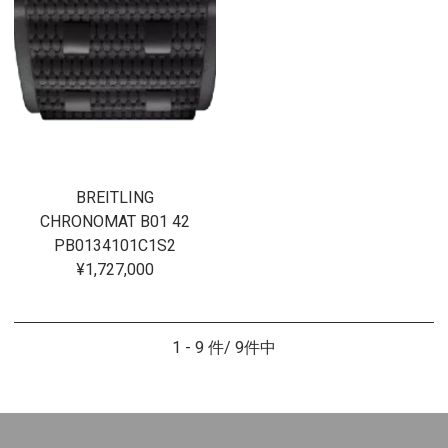
BREITLING
CHRONOMAT B01 42
PB0134101C1S2
¥1,727,000
1 - 9 件/ 9件中